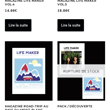
MAGAZINE LIFE MAKER
MAGAZINE LIFE MAKER
VOL.4
VOL.5
14.00
€
18.00
€
Lire la suite
Lire la suite
RUPTURE DE STOCK
MAGAZINE ROAD-TRIP AU
PACK / DÉCOUVERTE
PAYS DU MONT-BLANC